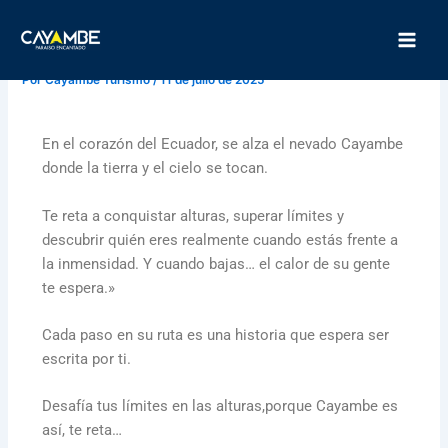
Ir
Main
RUTA NEVADO
al
Men
contenido
Por
Cayambe Turismo
/
11 de julio de 2025
En el corazón del Ecuador, se alza el nevado Cayambe
donde la tierra y el cielo se tocan.
Te reta a conquistar alturas, superar límites y
descubrir quién eres realmente cuando estás frente a
la inmensidad. Y cuando bajas… el calor de su gente
te espera.»
Cada paso en su ruta es una historia que espera ser
escrita por ti.
Desafía tus límites en las alturas,porque Cayambe es
así, te reta…